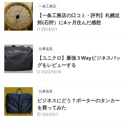
一条工務店
【一条工務店の口コミ・評判】札幌近
郊(石狩）に4ヶ月住んだ感想
2024/2/1
仕事道具
【ユニクロ】最強３Wayビジネスバッ
グをレビューする
2023/10/16
仕事道具
ビジネスにどう？ポーターのタンカー
を買ってみた
2023/5/7