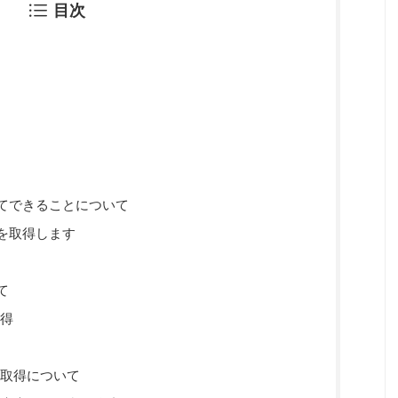
目次
てできることについて
を取得します
て
取得
の取得について