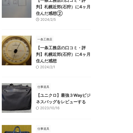
【一条工務店の口コミ・評
判】札幌近郊(石狩）に4ヶ月
住んだ感想②
2024/2/5
一条工務店
【一条工務店の口コミ・評
判】札幌近郊(石狩）に4ヶ月
住んだ感想
2024/2/1
仕事道具
【ユニクロ】最強３Wayビジ
ネスバッグをレビューする
2023/10/16
仕事道具